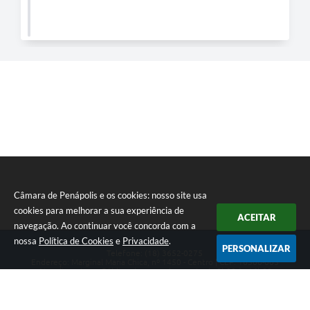
Câmara de Penápolis e os cookies: nosso site usa
cookies para melhorar a sua experiência de
ACEITAR
navegação. Ao continuar você concorda com a
nossa
Política de Cookies
e
Privacidade
.
PERSONALIZAR
Telefone: (18) 3652-0275
Endereço: Marginal Maria Chica, nº 1450 - Centro | CEP: 16300-005
Atendimento ao Público de segunda a sexta da 8h00 às 16h00
CNPJ: 47.756.440/0001-37
Câmara de Penápolis