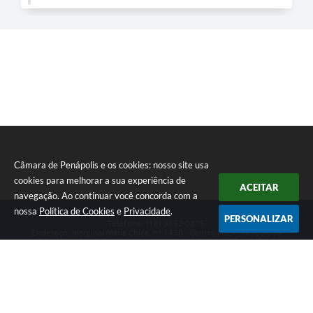
Câmara de Penápolis e os cookies: nosso site usa
cookies para melhorar a sua experiência de
ACEITAR
navegação. Ao continuar você concorda com a
nossa
Política de Cookies
e
Privacidade
.
PERSONALIZAR
Telefone: (18) 3652-0275
Endereço: Marginal Maria Chica, nº 1450 - Centro | CEP: 16300-005
Atendimento ao Público de segunda a sexta da 8h00 às 16h00
CNPJ: 47.756.440/0001-37
Câmara de Penápolis
Versão do Sistema:
3.5.3 - 19/06/2026