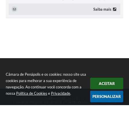
Saiba mais
Câmara de Penápolis e os cookies: nosso site usa
cookies para melhorar a sua experiência de
ACEITAR
navegação. Ao continuar você concorda com a
nossa
Política de Cookies
e
Privacidade
.
PERSONALIZAR
Telefone: (18) 3652-0275
Endereço: Marginal Maria Chica, nº 1450 - Centro | CEP: 16300-005
Atendimento ao Público de segunda a sexta da 8h00 às 16h00
CNPJ: 47.756.440/0001-37
Câmara de Penápolis