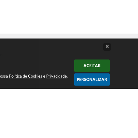
is
ACEITAR
nossa
Política de Cookies
e
Privacidade
.
PERSONALIZAR
Atendimento ao Público de segunda a
sexta da 8h00 às 16h00
Acompanhe nossas redes sociais