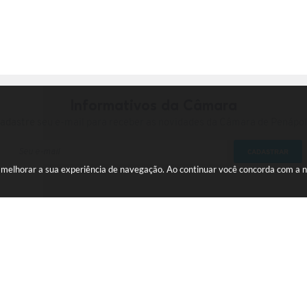
Informativos da Câmara
adastre seu e-mail para receber as novidades da Câmara de Penápol
CADASTRAR
a melhorar a sua experiência de navegação. Ao continuar você concorda com a 
Centro