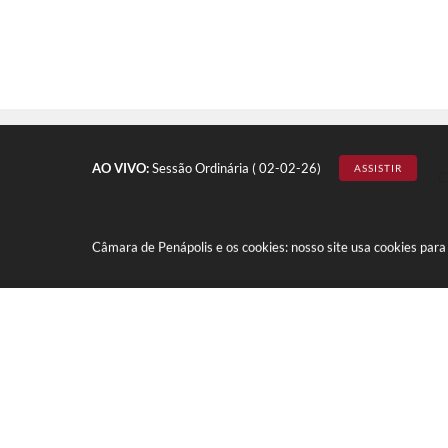
AO VIVO:
Sessão Ordinária ( 02-02-26)
ASSISTIR
C
Câmara de Penápolis e os cookies: nosso site usa cookies par
Marginal Maria Chica, nº 1450 - 
CEP: 16300-005
(18) 3652-0275
E-mail: