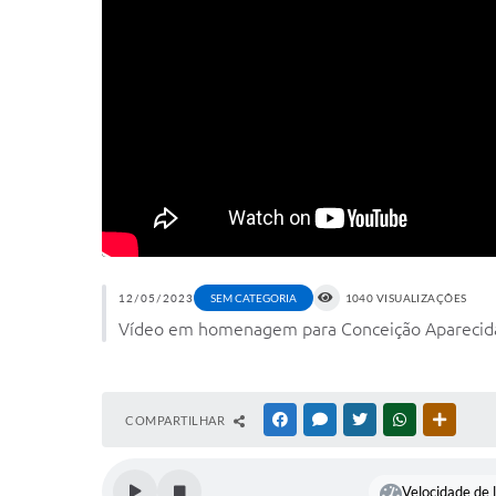
12/05/2023
SEM CATEGORIA
1040 VISUALIZAÇÕES
Vídeo em homenagem para Conceição Aparecida 
COMPARTILHAR
FACEBOOK
MESSENGER
TWITTER
WHATSAPP
OUTRAS
Velocidade de l