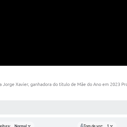
Jorge Xavier, ganhadora do titulo de Mãe do Ano em 2023 Prod
 MÍDIAS
eitura:
Tom de voz: