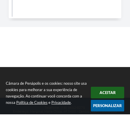
Câmara de Penápolis e os cookies: nosso site usa
cookies para melhorar a sua experiência de
ACEITAR
navegação. Ao continuar você concorda com a
nossa
Política de Cookies
e
Privacidade
.
PERSONALIZAR
Telefone: (18) 3652-0275
Endereço: Marginal Maria Chica, nº 1450 - Centro | CEP: 16300-005
Atendimento ao Público de segunda a sexta da 8h00 às 16h00
CNPJ: 47.756.440/0001-37
Câmara de Penápolis