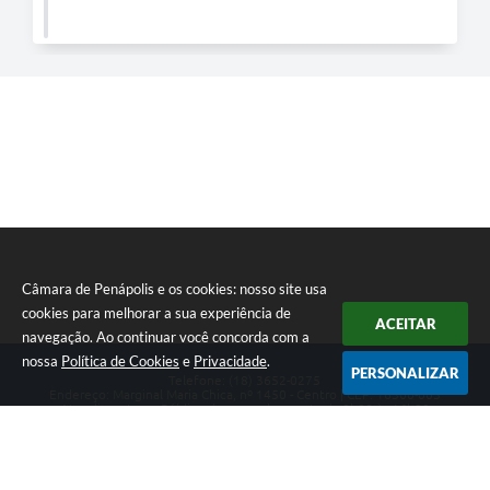
Câmara de Penápolis e os cookies: nosso site usa
cookies para melhorar a sua experiência de
ACEITAR
navegação. Ao continuar você concorda com a
nossa
Política de Cookies
e
Privacidade
.
PERSONALIZAR
Telefone: (18) 3652-0275
Endereço: Marginal Maria Chica, nº 1450 - Centro | CEP: 16300-005
Atendimento ao Público de segunda a sexta da 8h00 às 16h00
CNPJ: 47.756.440/0001-37
Câmara de Penápolis