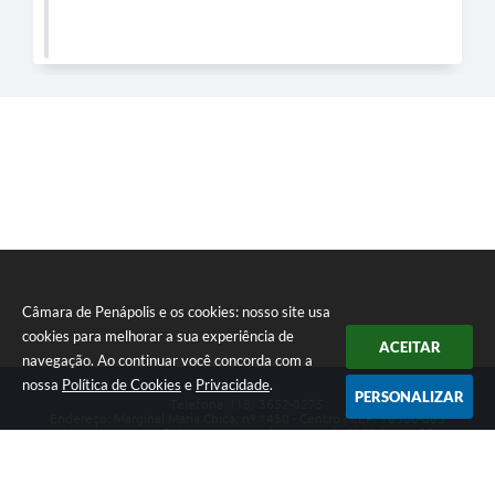
Câmara de Penápolis e os cookies: nosso site usa
cookies para melhorar a sua experiência de
ACEITAR
navegação. Ao continuar você concorda com a
nossa
Política de Cookies
e
Privacidade
.
PERSONALIZAR
Telefone: (18) 3652-0275
Endereço: Marginal Maria Chica, nº 1450 - Centro | CEP: 16300-005
Atendimento ao Público de segunda a sexta da 8h00 às 16h00
CNPJ: 47.756.440/0001-37
Câmara de Penápolis