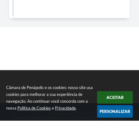
Câmara de Penápolis e os cookies: nosso site usa
cookies para melhorar a sua experiência de
ACEITAR
navegação. Ao continuar você concorda com a
nossa
Política de Cookies
e
Privacidade
.
PERSONALIZAR
Telefone: (18) 3652-0275
Endereço: Marginal Maria Chica, nº 1450 - Centro | CEP: 16300-005
Atendimento ao Público de segunda a sexta da 8h00 às 16h00
CNPJ: 47.756.440/0001-37
Câmara de Penápolis