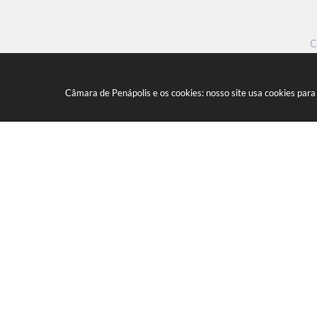
C
Câmara de Penápolis e os cookies: nosso site usa cookies par
Marginal Maria Chica, nº 1450 - 
CEP: 16300-005
(18) 3652-0275
E-mail:
camara@camaradepenapolis.sp.
V