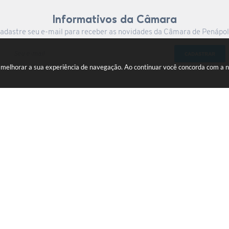
Informativos da Câmara
adastre seu e-mail para receber as novidades da Câmara de Penápol
CADASTRAR
a melhorar a sua experiência de navegação. Ao continuar você concorda com a 
Centro
gov.br
ersão do Sistema:
3.5.3 - 19/06/2026
Portal atualizado em:
07/08/2026