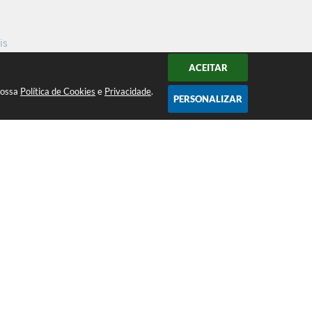
is
ACEITAR
nossa
Política de Cookies
e
Privacidade
.
PERSONALIZAR
Atendimento ao Público de segunda a
sexta da 8h00 às 16h00
Acompanhe nossas redes sociais
 16:26