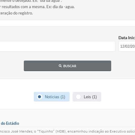
amente o desejado. Ex: "dia da água".
ir resultados com a mesma. Ex: dia da -agua.
teração do registro.
Data Inic
BUSCAR
Notícias (1)
Leis (1)
 do Estádio
Francisco José Mendes, o “Tiquinho” (MDB), encaminhou indicação ao Executivo soli