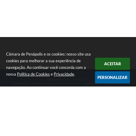
Câmara de Penápolis e os cookies: nosso site usa
cookies para melhorar a sua experiência de
ACEITAR
navegação. Ao continuar você concorda com a
nossa
Política de Cookies
e
Privacidade
.
PERSONALIZAR
Telefone: (18) 3652-0275
Endereço: Marginal Maria Chica, nº 1450 - Centro | CEP: 16300-005
Atendimento ao Público de segunda a sexta da 8h00 às 16h00
CNPJ: 47.756.440/0001-37
Câmara de Penápolis
Versão do Sistema:
3.5.3 - 19/06/2026
Portal atualizado em:
05/08/2026 17:17
Dados Abertos