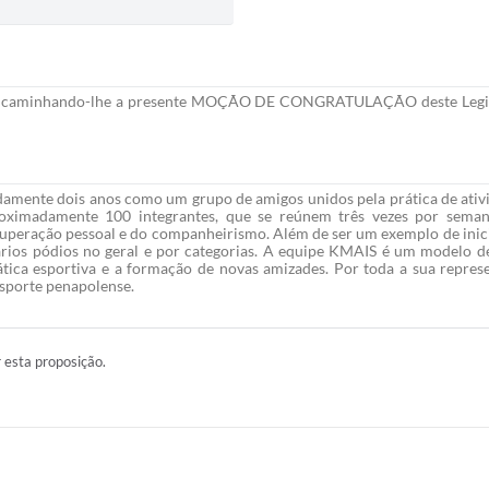
, encaminhando-lhe a presente MOÇÃO DE CONGRATULAÇÃO deste Legisla
amente dois anos como um grupo de amigos unidos pela prática de ativid
oximadamente 100 integrantes, que se reúnem três vezes por seman
uperação pessoal e do companheirismo. Além de ser um exemplo de inici
ários pódios no geral e por categorias. A equipe KMAIS é um modelo d
ática esportiva e a formação de novas amizades. Por toda a sua repres
esporte penapolense.
r esta proposição.