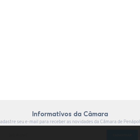
Informativos da Câmara
adastre seu e-mail para receber as novidades da Câmara de Penápol
CADASTRAR