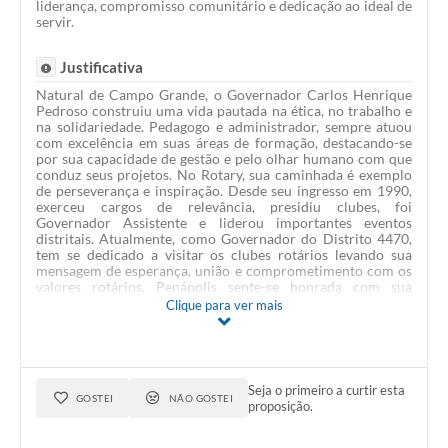
liderança, compromisso comunitário e dedicação ao ideal de
servir.
Justificativa
Natural de Campo Grande, o Governador Carlos Henrique
Pedroso construiu uma vida pautada na ética, no trabalho e
na solidariedade. Pedagogo e administrador, sempre atuou
com excelência em suas áreas de formação, destacando-se
por sua capacidade de gestão e pelo olhar humano com que
conduz seus projetos. No Rotary, sua caminhada é exemplo
de perseverança e inspiração. Desde seu ingresso em 1990,
exerceu cargos de relevância, presidiu clubes, foi
Governador Assistente e liderou importantes eventos
distritais. Atualmente, como Governador do Distrito 4470,
tem se dedicado a visitar os clubes rotários levando sua
mensagem de esperança, união e comprometimento com os
valores rotários. Penápolis sente-se honrada com sua
presença e reconhece, nesta moção, o valor do seu trabalho
Clique para ver mais
em prol do desenvolvimento social e da promoção de um
mundo mais justo e solidário. Que seu exemplo continue
inspirando novas gerações de líderes comprometidos com o
bem comum.
Seja o primeiro a curtir esta
GOSTEI
NÃO GOSTEI
proposição.