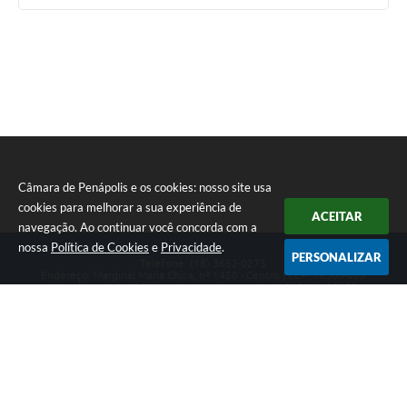
Câmara de Penápolis e os cookies: nosso site usa
cookies para melhorar a sua experiência de
ACEITAR
navegação. Ao continuar você concorda com a
nossa
Política de Cookies
e
Privacidade
.
PERSONALIZAR
Telefone: (18) 3652-0275
Endereço: Marginal Maria Chica, nº 1450 - Centro | CEP: 16300-005
Atendimento ao Público de segunda a sexta da 8h00 às 16h00
CNPJ: 47.756.440/0001-37
Câmara de Penápolis
Versão do Sistema:
3.5.3 - 19/06/2026
Portal atualizado em:
07/08/2026 22:21
Dados Abertos