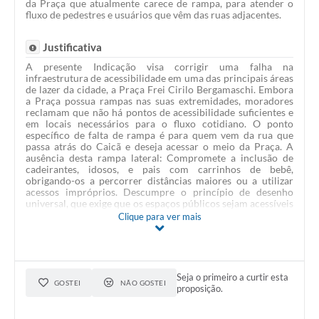
da Praça que atualmente carece de rampa, para atender o
fluxo de pedestres e usuários que vêm das ruas adjacentes.
Justificativa
A presente Indicação visa corrigir uma falha na
infraestrutura de acessibilidade em uma das principais áreas
de lazer da cidade, a Praça Frei Cirilo Bergamaschi. Embora
a Praça possua rampas nas suas extremidades, moradores
reclamam que não há pontos de acessibilidade suficientes e
em locais necessários para o fluxo cotidiano. O ponto
específico de falta de rampa é para quem vem da rua que
passa atrás do Caicã e deseja acessar o meio da Praça. A
ausência desta rampa lateral: Compromete a inclusão de
cadeirantes, idosos, e pais com carrinhos de bebê,
obrigando-os a percorrer distâncias maiores ou a utilizar
acessos impróprios. Descumpre o princípio de desenho
universal, que exige que os espaços públicos sejam acessíveis
a todas as pessoas, independentemente de sua condição de
Clique para ver mais
mobilidade. A implantação desta rampa é um pequeno
investimento que trará um grande benefício social,
garantindo o direito de ir e vir de todos os munícipes que
utilizam o espaço.
Seja o primeiro a curtir esta
GOSTEI
NÃO GOSTEI
proposição.