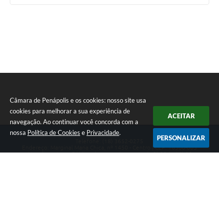
Câmara de Penápolis e os cookies: nosso site usa
cookies para melhorar a sua experiência de
ACEITAR
navegação. Ao continuar você concorda com a
nossa
Política de Cookies
e
Privacidade
.
PERSONALIZAR
Telefone: (18) 3652-0275
Endereço: Marginal Maria Chica, nº 1450 - Centro | CEP: 16300-005
Atendimento ao Público de segunda a sexta da 8h00 às 16h00
CNPJ: 47.756.440/0001-37
Câmara de Penápolis
Versão do Sistema:
3.5.3 - 19/06/2026
Portal atualizado em:
07/08/2026 22:21
Dados Abertos