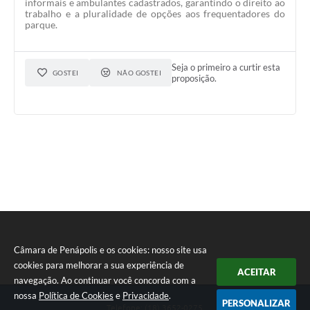
informais e ambulantes cadastrados, garantindo o direito ao
trabalho e a pluralidade de opções aos frequentadores do
parque.
Seja o primeiro a curtir esta
GOSTEI
NÃO GOSTEI
proposição.
Câmara de Penápolis e os cookies: nosso site usa
cookies para melhorar a sua experiência de
ACEITAR
navegação. Ao continuar você concorda com a
nossa
Política de Cookies
e
Privacidade
.
PERSONALIZAR
Telefone: (18) 3652-0275