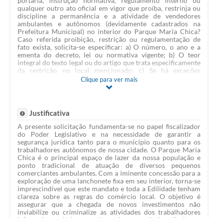
portaria, instrução normativa, regulamento interno ou
qualquer outro ato oficial em vigor que proíba, restrinja ou
discipline a permanência e a atividade de vendedores
ambulantes e autônomos (devidamente cadastrados na
Prefeitura Municipal) no interior do Parque Maria Chica?
Caso referida proibição, restrição ou regulamentação de
fato exista, solicita-se especificar: a) O número, o ano e a
ementa do decreto, lei ou normativa vigente; b) O teor
integral do texto legal ou do artigo que trata especificamente
da restrição no local mencionado; c) Se há exceções
previstas na norma (como eventos sazonais, festividades,
Clique para ver mais
cadastros específicos ou alvarás especiais). Diante da
tramitação de projeto de lei que versa sobre a autorização
para exploração de lanchonete no interior do referido
Parque, como o Poder Executivo planeja harmonizar a
Justificativa
atividade do futuro concessionário com o livre comércio de
produtos por parte dos profissionais ambulantes
A presente solicitação fundamenta-se no papel fiscalizador
tradicionais (como vendedores de pipoca, sorvete, doces,
do Poder Legislativo e na necessidade de garantir a
etc.)?
segurança jurídica tanto para o município quanto para os
trabalhadores autônomos de nossa cidade. O Parque Maria
Chica é o principal espaço de lazer da nossa população e
ponto tradicional de atuação de diversos pequenos
comerciantes ambulantes. Com a iminente concessão para a
exploração de uma lanchonete fixa em seu interior, torna-se
imprescindível que este mandato e toda a Edilidade tenham
clareza sobre as regras do comércio local. O objetivo é
assegurar que a chegada de novos investimentos não
inviabilize ou criminalize as atividades dos trabalhadores