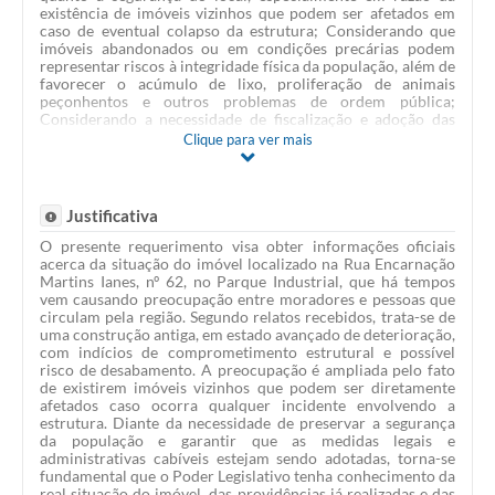
existência de imóveis vizinhos que podem ser afetados em
caso de eventual colapso da estrutura; Considerando que
imóveis abandonados ou em condições precárias podem
representar riscos à integridade física da população, além de
favorecer o acúmulo de lixo, proliferação de animais
peçonhentos e outros problemas de ordem pública;
Considerando a necessidade de fiscalização e adoção das
medidas cabíveis pelo Poder Público para garantir a
Clique para ver mais
segurança dos munícipes; Requeremos à Mesa, após as
formalidades regimentais e ouvido o Plenário, seja oficiado
ao Executivo Municipal, solicitando-lhe por meio dos setores
competentes, para que informem a esta Casa: 1) Qual a
Justificativa
situação atual do imóvel localizado na Rua Encarnação
Martins Ianes, nº 62, no Parque Industrial? 2) O imóvel foi
O presente requerimento visa obter informações oficiais
objeto de vistoria ou laudo técnico por parte da Prefeitura?
acerca da situação do imóvel localizado na Rua Encarnação
Em caso positivo, quais foram as conclusões apresentadas?
Martins Ianes, nº 62, no Parque Industrial, que há tempos
3) O Poder Executivo reconhece a existência de risco
vem causando preocupação entre moradores e pessoas que
estrutural ou de desabamento no referido imóvel? 4) O
circulam pela região. Segundo relatos recebidos, trata-se de
proprietário do imóvel já foi notificado para realizar reparos,
uma construção antiga, em estado avançado de deterioração,
adequações, demolição ou outras medidas necessárias? Em
com indícios de comprometimento estrutural e possível
caso positivo, informar quais providências foram exigidas e
risco de desabamento. A preocupação é ampliada pelo fato
qual o prazo concedido. 5) Há processo administrativo em
de existirem imóveis vizinhos que podem ser diretamente
andamento relacionado ao imóvel? Qual a atual situação
afetados caso ocorra qualquer incidente envolvendo a
desse procedimento? 6) O imóvel já retornou ou poderá
estrutura. Diante da necessidade de preservar a segurança
retornar ao patrimônio público por meio de procedimento
da população e garantir que as medidas legais e
legal específico, ou permanece sob responsabilidade de
administrativas cabíveis estejam sendo adotadas, torna-se
particular? 7) Quais medidas estão sendo adotadas pelo
fundamental que o Poder Legislativo tenha conhecimento da
Executivo para garantir a segurança dos moradores vizinhos,
real situação do imóvel, das providências já realizadas e das