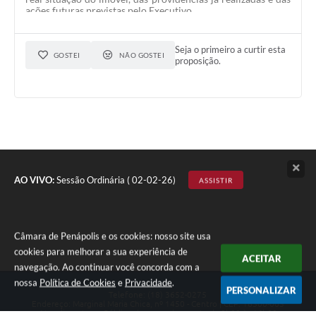
especialmente dos imóveis localizados ao lado da estrutura?
ações futuras previstas pelo Executivo.
Seja o primeiro a curtir esta
GOSTEI
NÃO GOSTEI
proposição.
AO VIVO:
Sessão Ordinária ( 02-02-26)
ASSISTIR
Câmara de Penápolis e os cookies: nosso site usa
cookies para melhorar a sua experiência de
ACEITAR
navegação. Ao continuar você concorda com a
nossa
Política de Cookies
e
Privacidade
.
PERSONALIZAR
Telefone: (18) 3652-0275
Endereço: Marginal Maria Chica, nº 1450 - Centro | CEP: 16300-005
Atendimento ao Público de segunda a sexta da 8h00 às 16h00