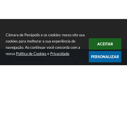
Câmara de Penápolis e os cookies: nosso site usa
cookies para melhorar a sua experiência de
ACEITAR
navegação. Ao continuar você concorda com a
nossa
Política de Cookies
e
Privacidade
.
PERSONALIZAR
Telefone: (18) 3652-0275
Endereço: Marginal Maria Chica, nº 1450 - Centro | CEP: 16300-005
Atendimento ao Público de segunda a sexta da 8h00 às 16h00
CNPJ: 47.756.440/0001-37
Câmara de Penápolis
Versão do Sistema:
3.5.3 - 19/06/2026
Portal atualizado em:
07/08/2026 22:21
Dados Abertos
Copyright Instar - 2006-2026. Todos os direitos reservados -
Instar Tecnologia