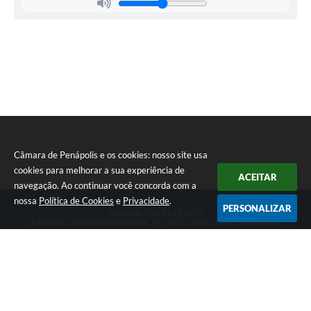
Câmara de Penápolis e os cookies: nosso site usa
cookies para melhorar a sua experiência de
ACEITAR
navegação. Ao continuar você concorda com a
nossa
Política de Cookies
e
Privacidade
.
PERSONALIZAR
Telefone: (18) 3652-0275
Endereço: Marginal Maria Chica, nº 1450 - Centro | CEP: 16300-005
Atendimento ao Público de segunda a sexta da 8h00 às 16h00
CNPJ: 47.756.440/0001-37
Câmara de Penápolis
Versão do Sistema:
3.5.3 - 19/06/2026
Portal atualizado em:
06/08/2026 16:56
Dados Abertos