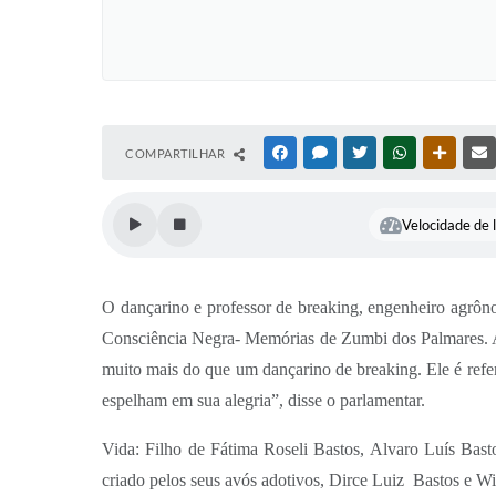
COMPARTILHAR
FACEBOOK
MESSENGER
TWITTER
WHATSAPP
OUTRAS
Velocidade de l
O dançarino e professor de breaking, engenheiro agrô
Consciência Negra- Memórias de Zumbi dos Palmares. A e
muito mais do que um dançarino de breaking. Ele é refe
espelham em sua alegria”, disse o parlamentar.
Vida: Filho de Fátima Roseli Bastos, Alvaro Luís Bast
criado pelos seus avós adotivos, Dirce Luiz
Bastos e Wi