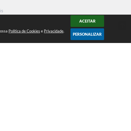
is
ACEITAR
nossa
Política de Cookies
e
Privacidade
.
PERSONALIZAR
Atendimento ao Público de segunda a
sexta da 8h00 às 16h00
Acompanhe nossas redes sociais
 17:17