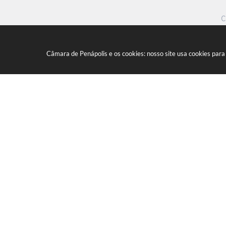
C
Câmara de Penápolis e os cookies: nosso site usa cookies par
Marginal Maria Chica, nº 1450 - 
CEP: 16300-005
(18) 3652-0275
E-mail:
camara@camaradepenapolis.sp.
V