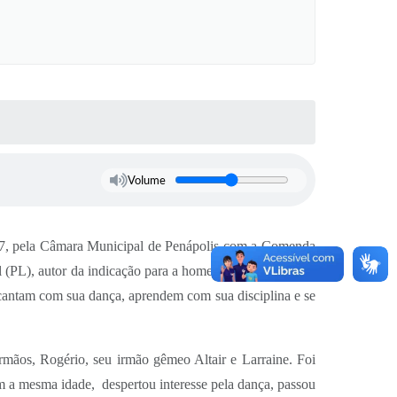
Volume
 17, pela Câmara Municipal de Penápolis com a Comenda
l (PL), autor da indicação para a homenagem. “ O Pelé é
ncantam com sua dança, aprendem com sua disciplina e se
rmãos, Rogério, seu irmão gêmeo Altair e Larraine. Foi
m a mesma idade,
despertou interesse pela dança, passou