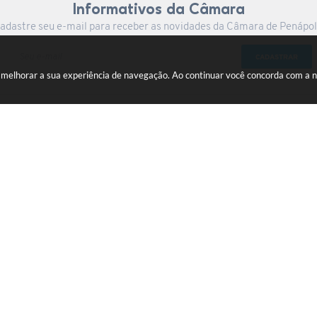
Informativos da Câmara
adastre seu e-mail para receber as novidades da Câmara de Penápol
CADASTRAR
a melhorar a sua experiência de navegação. Ao continuar você concorda com a 
Centro
gov.br
ersão do Sistema:
3.5.3 - 19/06/2026
Portal atualizado em:
05/08/2026