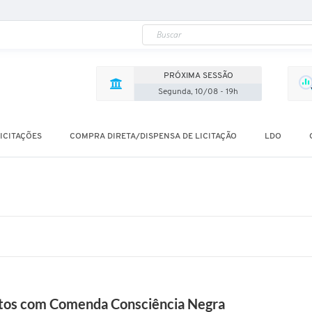
r
e
s
a
t
r
a
PRÓXIMA SESSÃO
v
é
Segunda, 10/08 - 19h
s
d
o
v
ICITAÇÕES
COMPRA DIRETA/DISPENSA DE LICITAÇÃO
LDO
e
r
e
a
d
o
r
F
a
l
e
i
r
o
tos com Comenda Consciência Negra
s