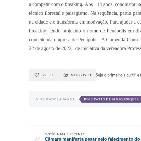
a competir com o breaking. Aos
14 anos
conquistou s
técnico florestal e paisagismo. Na sequência, partiu 
na cidade e o transforma em motivação. Para ajudar a c
breaking, tendo projetado o nome de Penápolis em div
conceituada empresa de Penápolis.
A Comenda Consciên
22 de agosto de 2022,
de iniciativa da vereadora Profes
Seja o primeiro a curtir es
GOSTEI
NÃO GOSTEI
VINCULADOS À PÁGINA:
ROSENWALD DE ALBUQUERQUE L. 
NOTÍCIA MAIS RECENTE
Câmara manifesta pesar pelo falecimento do 