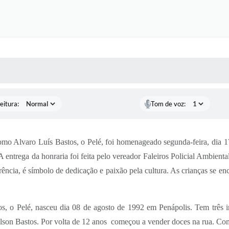
 MÍDIAS
RECEBA NOTÍCIAS
eitura:
Tom de voz:
nomo Alvaro Luís Bastos, o Pelé, foi homenageado segunda-feira, dia
ntrega da honraria foi feita pelo vereador Faleiros Policial Ambienta
rência, é símbolo de dedicação e paixão pela cultura. As crianças se e
os, o Pelé, nasceu dia 08 de agosto de 1992 em Penápolis. Tem três i
lson Bastos. Por volta de 12 anos
começou a vender doces na rua. Co