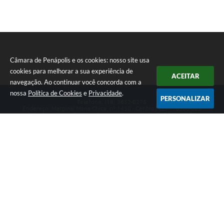
Câmara de Penápolis e os cookies: nosso site usa
cookies para melhorar a sua experiência de
ACEITAR
navegação. Ao continuar você concorda com a
nossa
Política de Cookies
e
Privacidade
.
PERSONALIZAR
Telefone: (18) 3652-0275
Endereço: Marginal Maria Chica, nº 1450 - Centro | CEP: 16300-005
Atendimento ao Público de segunda a sexta da 8h00 às 16h00
CNPJ: 47.756.440/0001-37
Câmara de Penápolis
Versão do Sistema:
3.5.3 - 19/06/2026
Portal atualizado em:
05/08/2026 17:17
Dados Abertos
Copyright Instar - 2006-2026. Todos os direitos reservados -
Instar Tecnologia