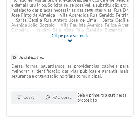
e demais usuários. Solicita-se, se possível, a substituição e/ou
instalação das placas necessárias nas seguintes vias: Rua Dr.
José Pinto de Almeida – Vila Aparecida Rua Geraldo Feltrin
– Santa Cecília Rua Antero José de Lima – Santa Cecília
Avenida João Bozzolo – Vila Paulista Avenida Felipe Alves
Carneiro – Jardim Bela Vista Rua Genésio Buzembai –
Soares Teruel Avenida Virgílio Rafael Cassiano – Jardim
Clique para ver mais
Premier Avenida Jorge Carui – Bairro Jardim Rua Manoel
Peres Serrano Avenida José Borges de Camargo – Jardim
Ypê Avenida José Dias dos Santos – Vila Santos Travessa
Joaquim Nunes Monteiro – Santa Terezinha Rua Kinzo
Justificativa
Idemori – São Joaquim Avenida Guilherme Lang – São
Joaquim Avenida Eduardo de Castilho – Centro Rua Altino
Dessa forma, aguardamos as providências cabíveis para
Vaz de Mello – Centro Avenida Rui Barbosa – Centro Rua
melhorar a identificação das vias públicas e garantir mais
Anchieta – Centro Avenida Luiz Osório – Centro Avenida
segurança e organização no trânsito municipal.
Bento da Cruz – Centro Avenida Adolpho Hecht –
Centro/Linha do Trem Rua Augusto Pereira de Moraes –
Centro Rua Fernando Ribeiro de Barros – Centro
Seja o primeiro a curtir esta
GOSTEI
NÃO GOSTEI
proposição.