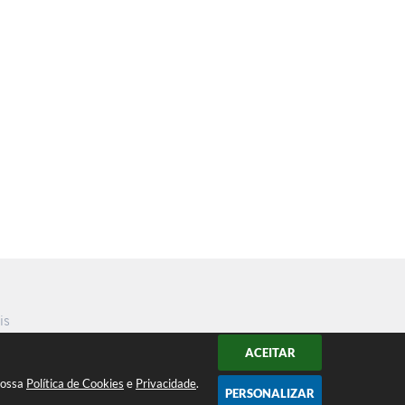
is
ACEITAR
nossa
Política de Cookies
e
Privacidade
.
PERSONALIZAR