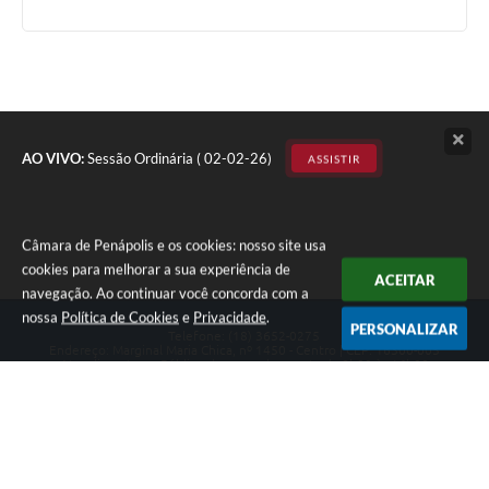
AO VIVO:
Sessão Ordinária ( 02-02-26)
ASSISTIR
Câmara de Penápolis e os cookies: nosso site usa
cookies para melhorar a sua experiência de
ACEITAR
navegação. Ao continuar você concorda com a
nossa
Política de Cookies
e
Privacidade
.
PERSONALIZAR
Telefone: (18) 3652-0275
Endereço: Marginal Maria Chica, nº 1450 - Centro | CEP: 16300-005
Atendimento ao Público de segunda a sexta da 8h00 às 16h00
CNPJ: 47.756.440/0001-37
Câmara de Penápolis
Versão do Sistema:
3.5.3 - 19/06/2026
Portal atualizado em:
07/08/2026 22:21
Dados Abertos