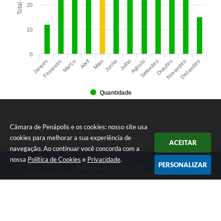
20
10
0
Março
Junho
Setembro
Dezembro
Janeiro
Abril
Julho
Outubro
Fevereiro
Maio
Agosto
Novembro
Quantidade
Câmara de Penápolis e os cookies: nosso site usa
cookies para melhorar a sua experiência de
ACEITAR
navegação. Ao continuar você concorda com a
nossa
Política de Cookies
e
Privacidade
.
PERSONALIZAR
Telefone: (18) 3652-0275
Endereço: Marginal Maria Chica, nº 1450 - Centro | CEP: 16300-005
Atendimento ao Público de segunda a sexta da 8h00 às 16h00
CNPJ: 47.756.440/0001-37
Câmara de Penápolis