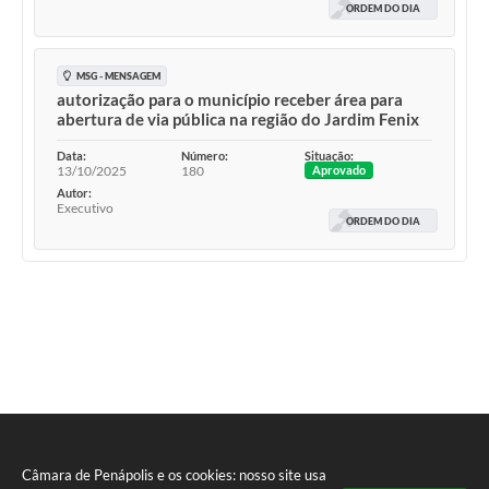
ORDEM DO DIA
MSG - MENSAGEM
autorização para o município receber área para
abertura de via pública na região do Jardim Fenix
Data:
Número:
Situação:
13/10/2025
180
Aprovado
Autor:
Executivo
ORDEM DO DIA
Câmara de Penápolis e os cookies: nosso site usa