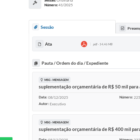
Ordinária
Sessão:
41/2025
Número:
Sessão
Presen
Ata
pdf - 14,46 MB
Pauta / Ordem do dia / Expediente
MSG - MENSAGEM
suplementação orçamentária de R$ 50 mil para a
Data:
08/12/2025
Número:
22
Autor:
Executivo
MSG - MENSAGEM
suplementação orçamentária de R$ 400 mil para
Data:
08/12/2025
Número:
23