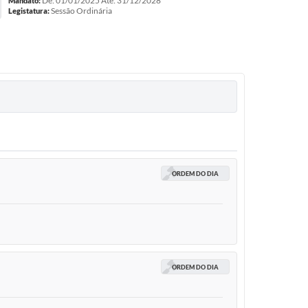
De: 01/01/2025 Até: 31/12/2028
Mandato:
Sessão Ordinária
Legistatura:
ORDEM DO DIA
ORDEM DO DIA