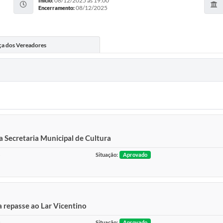
08/12/2025 às 19:00
Início:
08/12/2025
Encerramento:
ça dos Vereadores
 Secretaria Municipal de Cultura
5
Situação:
Aprovado
 repasse ao Lar Vicentino
2
Situação:
Aprovado