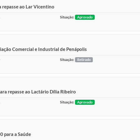
 repasse ao Lar Vicentino
6
Situação:
Aprovado
iação Comercial e Industrial de Penápolis
9
Situação:
Retirado
a repasse ao Lactário Dília Ribeiro
4
Situação:
Aprovado
0 para a Saúde