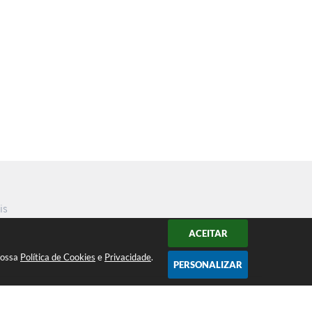
is
ACEITAR
nossa
Política de Cookies
e
Privacidade
.
PERSONALIZAR