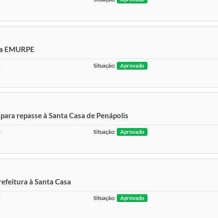
a a EMURPE
1
Situação:
Aprovado
ara repasse à Santa Casa de Penápolis
0
Situação:
Aprovado
refeitura à Santa Casa
7
Situação:
Aprovado