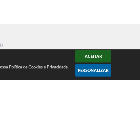
is
ACEITAR
nossa
Política de Cookies
e
Privacidade
.
PERSONALIZAR
Atendimento ao Público de segunda a
sexta da 8h00 às 16h00
Acompanhe nossas redes sociais