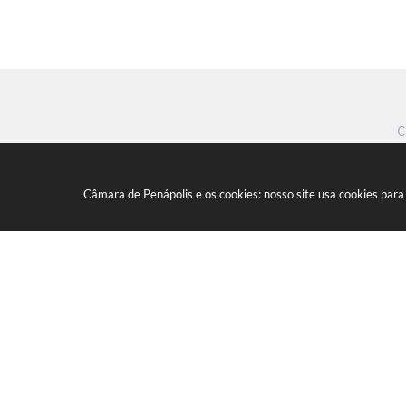
C
Câmara de Penápolis e os cookies: nosso site usa cookies par
Marginal Maria Chica, nº 1450 - 
CEP: 16300-005
(18) 3652-0275
E-mail:
camara@camaradepenapolis.sp.