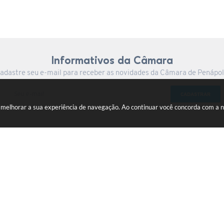
Informativos da Câmara
adastre seu e-mail para receber as novidades da Câmara de Penápol
CADASTRAR
a melhorar a sua experiência de navegação. Ao continuar você concorda com a 
Centro
gov.br