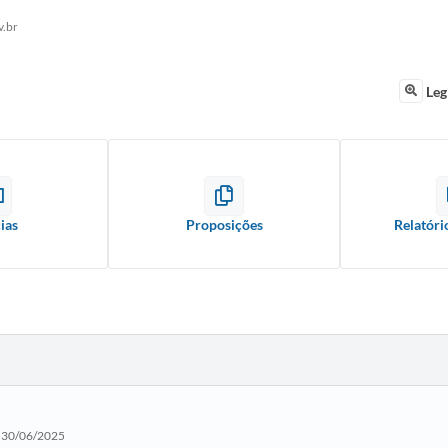
v.br
Leg
ias
Proposições
Relatóri
30/06/2025