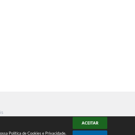
is
ACEITAR
nossa
Política de Cookies
e
Privacidade
.