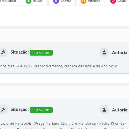
Visualizar
Baixar
Anexos
Vínculos
Gostei
Situação:
Autoria:
EM VIGOR
 dos dias 24 e 31/12, respectivamente, véspera de Natal e de Ano Novo.
Situação:
Autoria:
EM VIGOR
ípio de Penápolis. (Praça Mariano Carrilho e Mendonça - Pedro Khuri Sakr 