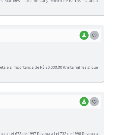
s Martines - Lúcia de Carly Ribeiro de Barros - Otacílio
BAIXAR
GOSTEI
 e a importância de R$ 30.000,00 (trinta mil reais) que
BAIXAR
GOSTEI
oga a Lei 678 de 1997 Revoga a Lei 732 de 1998 Revoga a