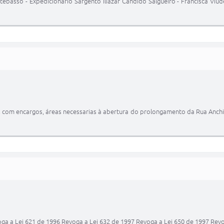
basso - Expedicionário Sargento Iliazar Cândido Salgueiro - Francisca Viude
 com encargos, áreas necessarias à abertura do prolongamento da Rua Anchieta
ga a Lei 621 de 1996 Revoga a Lei 632 de 1997 Revoga a Lei 650 de 1997 Rev