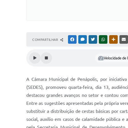
COMPARTILHAR
FACEBOOK
MESSENGER
TWITTER
WHATSAPP
OUTRAS
Velocidade de l
A Câmara Municipal de Penápolis, por iniciativ
(SEDES), promoveu quarta-feira, dia 13, audiênci
destacou grandes avanços no setor e contou com
Entre as sugestões apresentadas pela própria ver
substituir a distribuição de cestas básicas por c
social, auxílio em casos de calamidade pública e 
pela Secretaria Municipal de Desenvolvimento