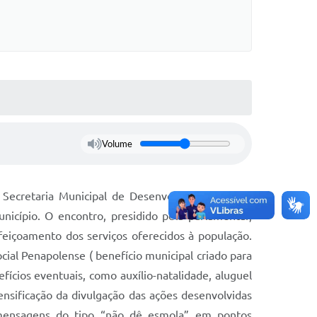
Volume
 Secretaria Municipal de Desenvolvimento Social
unicípio. O encontro, presidido pela parlamentar,
eiçoamento dos serviços oferecidos à população.
ial Penapolense ( benefício municipal criado para
fícios eventuais, como auxílio-natalidade, aluguel
tensificação da divulgação das ações desenvolvidas
m mensagens do tipo “não dê esmola” em pontos