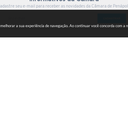
adastre seu e-mail para receber as novidades da Câmara de Penápol
CADASTRAR
a melhorar a sua experiência de navegação. Ao continuar você concorda com a 
Centro
gov.br
ersão do Sistema:
3.5.3 - 19/06/2026
Portal atualizado em:
06/08/2026
© Copyright Instar - 2006-2026. Todos os direitos reservados -
Instar Tecnologia