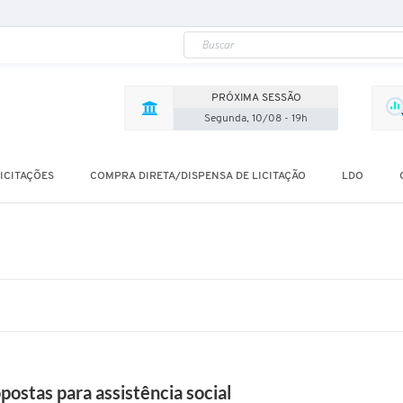
c
a
s
o
b
r
e
PRÓXIMA SESSÃO
P
o
Segunda, 10/08 - 19h
l
í
t
i
ICITAÇÕES
COMPRA DIRETA/DISPENSA DE LICITAÇÃO
LDO
c
a
d
e
A
s
s
i
s
t
ê
n
c
i
postas para assistência social
a