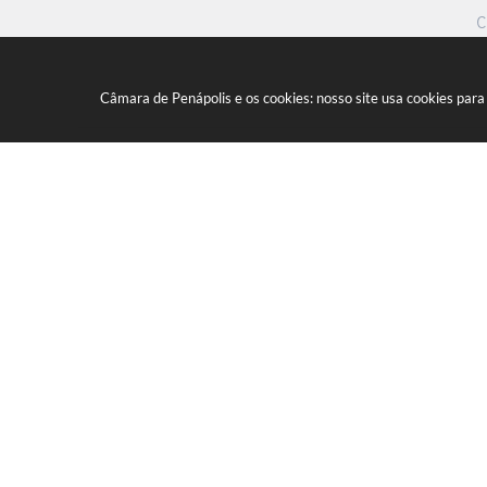
C
Câmara de Penápolis e os cookies: nosso site usa cookies par
Marginal Maria Chica, nº 1450 - 
CEP: 16300-005
(18) 3652-0275
E-mail:
camara@camaradepenapolis.sp.
V