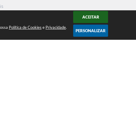
is
ACEITAR
nossa
Política de Cookies
e
Privacidade
.
PERSONALIZAR
Atendimento ao Público de segunda a
sexta da 8h00 às 16h00
Acompanhe nossas redes sociais
 14:03