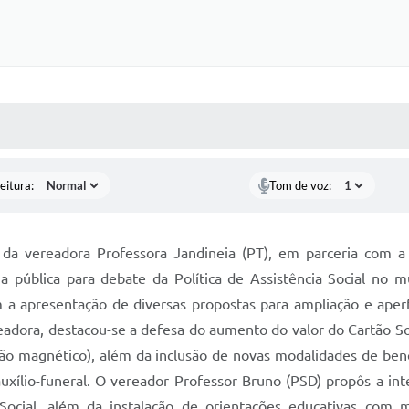
 MÍDIAS
RECEBA NOTÍCIAS
eitura:
Tom de voz:
a da vereadora Professora Jandineia (PT), em parceria com a
a pública para debate da Política de Assistência Social no m
 a apresentação de diversas propostas para ampliação e aperf
eadora, destacou-se a defesa do aumento do valor do Cartão Soc
artão magnético), além da inclusão de novas modalidades de bene
auxílio-funeral. O vereador Professor Bruno (PSD) propôs a in
 Social, além da instalação de orientações educativas co