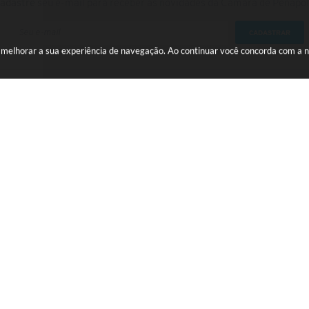
adastre seu e-mail para receber as novidades da Câmara de Penápol
CADASTRAR
a melhorar a sua experiência de navegação. Ao continuar você concorda com a 
Centro
gov.br
ersão do Sistema:
3.5.3 - 19/06/2026
Portal atualizado em:
07/08/2026
© Copyright Instar - 2006-2026. Todos os direitos reservados -
Instar Tecnologia