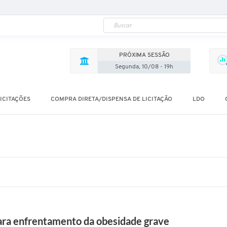
a
o
b
e
s
i
d
PRÓXIMA SESSÃO
a
d
Segunda, 10/08 - 19h
e
g
r
a
ICITAÇÕES
COMPRA DIRETA/DISPENSA DE LICITAÇÃO
LDO
v
e
a
t
r
a
v
é
s
d
a
p
r
e
ra enfrentamento da obesidade grave
f