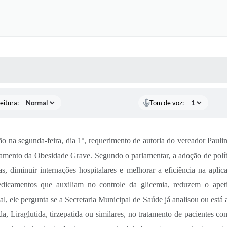
 MÍDIAS
RECEBA NOTÍCIAS
eitura:
Tom de voz:
na segunda-feira, dia 1º, requerimento de autoria do vereador Paulinh
mento da Obesidade Grave. Segundo o parlamentar, a adoção de políti
as, diminuir internações hospitalares e melhorar a eficiência na apl
dicamentos que auxiliam no controle da glicemia, reduzem o apeti
ele pergunta se a Secretaria Municipal de Saúde já analisou ou está an
 Liraglutida, tirzepatida ou similares, no tratamento de pacientes c