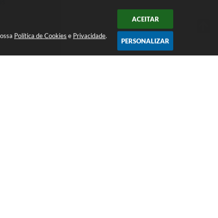
is
ACEITAR
nossa
Política de Cookies
e
Privacidade
.
PERSONALIZAR
Atendimento ao Público de segunda a
sexta da 8h00 às 16h00
Acompanhe nossas redes sociais
 22:21