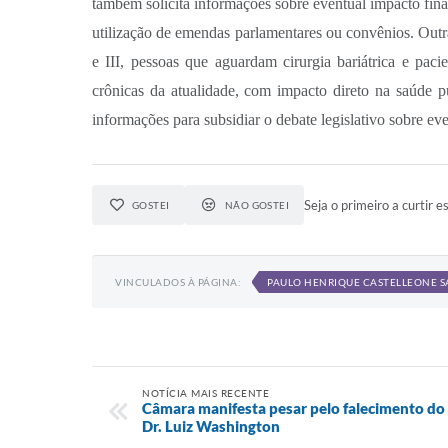
também solicita informações sobre eventual impacto fina
utilização de emendas parlamentares ou convênios. Outr
e III, pessoas que aguardam cirurgia bariátrica e pac
crônicas da atualidade, com impacto direto na saúde 
informações para subsidiar o debate legislativo sobre ev
Seja o primeiro a curtir es
GOSTEI
NÃO GOSTEI
VINCULADOS À PÁGINA:
PAULO HENRIQUE CASTELLEONE 
NOTÍCIA MAIS RECENTE
Câmara manifesta pesar pelo falecimento do 
Dr. Luiz Washington