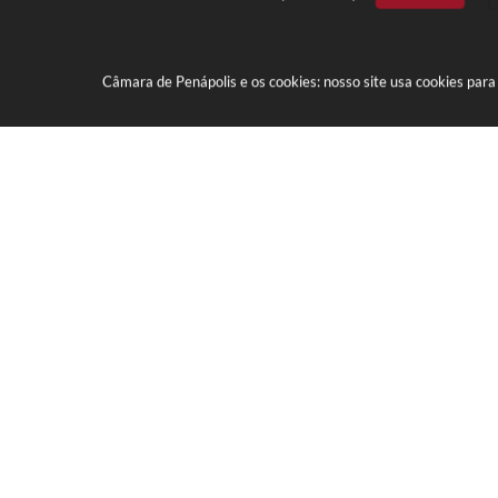
C
Câmara de Penápolis e os cookies: nosso site usa cookies par
Marginal Maria Chica, nº 1450 - 
CEP: 16300-005
(18) 3652-0275
E-mail:
camara@camaradepenapolis.sp.
V