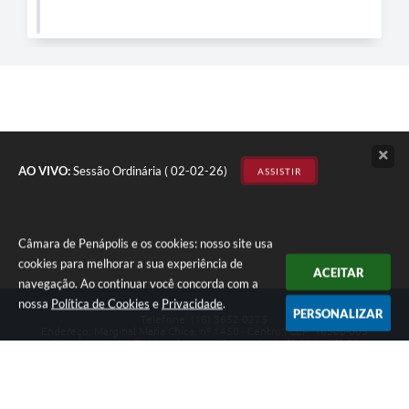
AO VIVO:
Sessão Ordinária ( 02-02-26)
ASSISTIR
Câmara de Penápolis e os cookies: nosso site usa
cookies para melhorar a sua experiência de
ACEITAR
navegação. Ao continuar você concorda com a
nossa
Política de Cookies
e
Privacidade
.
PERSONALIZAR
Telefone: (18) 3652-0275
Endereço: Marginal Maria Chica, nº 1450 - Centro | CEP: 16300-005
Atendimento ao Público de segunda a sexta da 8h00 às 16h00
CNPJ: 47.756.440/0001-37
Câmara de Penápolis