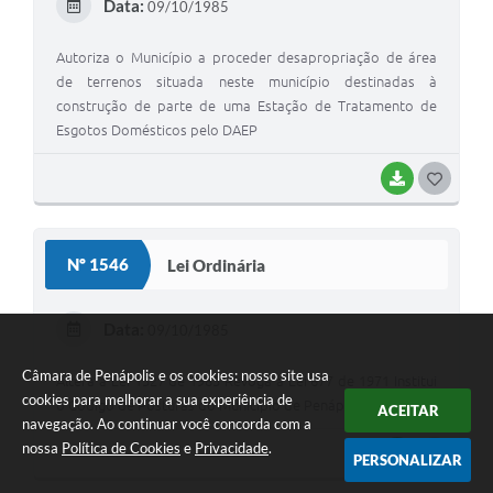
Data:
09/10/1985
Autoriza o Município a proceder desapropriação de área
de terrenos situada neste município destinadas à
construção de parte de uma Estação de Tratamento de
Esgotos Domésticos pelo DAEP
BAIXAR
GOSTEI
Nº 1546
Lei Ordinária
Data:
09/10/1985
Câmara de Penápolis e os cookies: nosso site usa
Altera a Lei 1527 de 1985 Revoga a Lei 677 de 1971 Institui
cookies para melhorar a sua experiência de
o Código de Posturas do Município de Penápolis
ACEITAR
navegação. Ao continuar você concorda com a
nossa
Política de Cookies
e
Privacidade
.
BAIXAR
GOSTEI
PERSONALIZAR