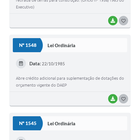
retirada de terras para construção. (Ofício nº 1938/1985 do
Executivo)
BAIXAR
GOSTEI
Nº 1548
Lei Ordinária
Data:
22/10/1985
Abre crédito adicional para suplementação de dotações do
orçamento vigente do DAEP
BAIXAR
GOSTEI
Nº 1545
Lei Ordinária