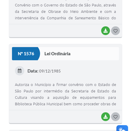
Convênio com o Governo do Estado de São Paulo, através
da Secretaria de Obrase do Meio Ambiente e com a
interveniência da Companhia de Saneamento Básico do
Estado de São Paulo, objetivando a conclusão do
Reservatório Enterrado, com capacidade de 3.000m3 de
BAIXAR
GOSTEI
água, incluindo despesas com equipamentos de bomba.
Nº 1576
Lei Ordinária
Data:
09/12/1985
Autoriza o Município a firmar convênio com o Estado de
São Paulo por intermédio da Secretaria de Estado da
Cultura visando a aquisição de equipamentos para
Biblioteca Pública Municipal bem como proceder obras de
reforma naquela Unidade
BAIXAR
GOSTEI