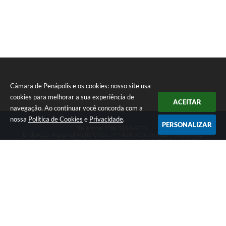
Câmara de Penápolis e os cookies: nosso site usa
cookies para melhorar a sua experiência de
ACEITAR
navegação. Ao continuar você concorda com a
nossa
Política de Cookies
e
Privacidade
.
PERSONALIZAR
Telefone: (18) 3652-0275
Endereço: Marginal Maria Chica, nº 1450 - Centro | CEP: 16300-005
Atendimento ao Público de segunda a sexta da 8h00 às 16h00
CNPJ: 47.756.440/0001-37
Câmara de Penápolis
Versão do Sistema:
3.5.3 - 19/06/2026
Portal atualizado em:
07/08/2026 16:58
Dados Abertos