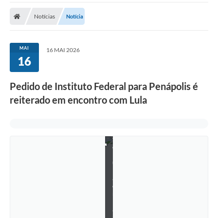
o
n
Notícias
Notícia
t
r
o
c
MAI
16 MAI 2026
o
16
m
o
p
Pedido de Instituto Federal para Penápolis é
r
e
reiterado em encontro com Lula
s
i
d
e
n
t
e
L
u
l
a
e
m
B
a
r